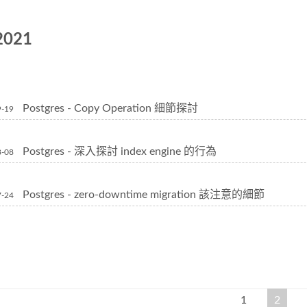
2021
Postgres - Copy Operation 細節探討
9-19
Postgres - 深入探討 index engine 的行為
8-08
Postgres - zero-downtime migration 該注意的細節
7-24
1
2