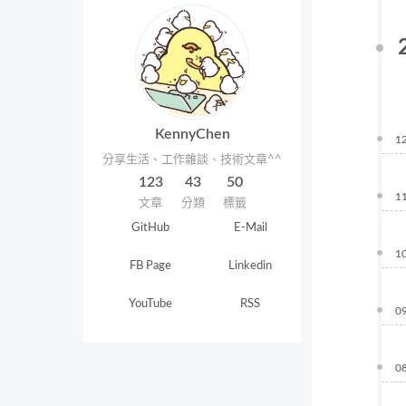
KennyChen
1
分享生活、工作雜談、技術文章^^
123
43
50
1
文章
分類
標籤
GitHub
E-Mail
1
FB Page
Linkedin
YouTube
RSS
0
0