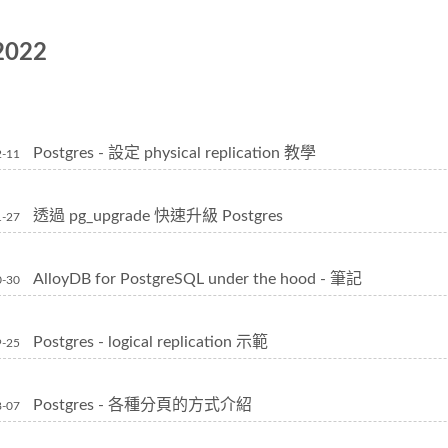
2022
Postgres - 設定 physical replication 教學
2-11
透過 pg_upgrade 快速升級 Postgres
1-27
AlloyDB for PostgreSQL under the hood - 筆記
0-30
Postgres - logical replication 示範
9-25
Postgres - 各種分頁的方式介紹
8-07