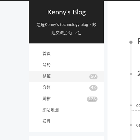
Kenny's Blog
這是Kenny's technology blog，歡
迎交流_(:3」∠)_
首頁
關於
標籤
50
分類
43
歸檔
123
0
網站地圖
搜尋
0